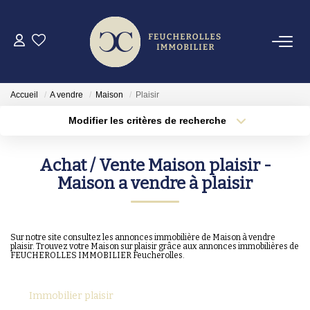
VENTES
Accueil
A vendre
Maison
Plaisir
LOCATIONS
Modifier les critères de recherche
Type de transaction
Localisation
Acheter
Localisation
GESTION
Achat / Vente Maison plaisir -
Type de bien
Sélectionnez...
Surface min
Maison a vendre à plaisir
ESTIMATION
Plus de critères
Budget max
AGENCE
Sur notre site consultez les annonces immobilière de Maison à vendre
plaisir. Trouvez votre Maison sur plaisir grâce aux annonces immobilières de
Créer une alerte
FEUCHEROLLES IMMOBILIER Feucherolles.
OUTILS
Immobilier plaisir
EN