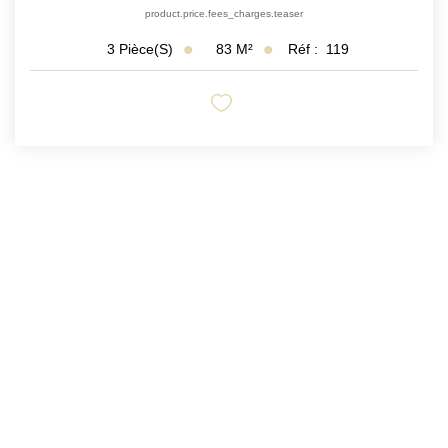
product.price.fees_charges.teaser
83
M²
Réf :
119
3
Pièce(s)