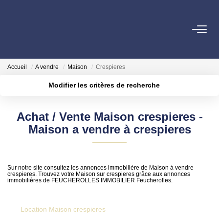
VENTES
Accueil
A vendre
Maison
Crespieres
LOCATIONS
Modifier les critères de recherche
Localisation
Type de transaction
Surface min
GESTION
Achat / Vente Maison crespieres -
Type de bien
Maison a vendre à crespieres
Plus de critères
Budget max
ESTIMATION
Créer une alerte
AGENCE
Sur notre site consultez les annonces immobilière de Maison à vendre
crespieres. Trouvez votre Maison sur crespieres grâce aux annonces
immobilières de FEUCHEROLLES IMMOBILIER Feucherolles.
OUTILS
Location Maison crespieres
EN