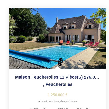
Maison Feucherolles 11 Pièce(s) 276,80 M2
,
Feucherolles
1 250 000 €
product.price.fees_charges.teaser