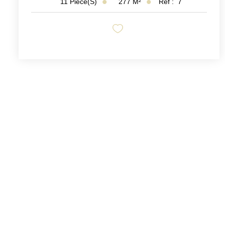
277
M²
Réf :
7
11
Pièce(s)