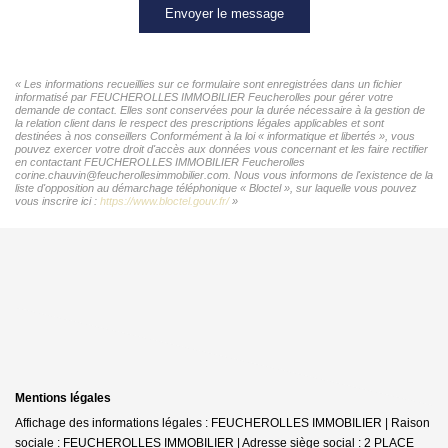
Envoyer le message
« Les informations recueillies sur ce formulaire sont enregistrées dans un fichier
informatisé par FEUCHEROLLES IMMOBILIER Feucherolles pour gérer votre
demande de contact. Elles sont conservées pour la durée nécessaire à la gestion de
la relation client dans le respect des prescriptions légales applicables et sont
destinées à nos conseillers Conformément à la loi « informatique et libertés », vous
pouvez exercer votre droit d'accès aux données vous concernant et les faire rectifier
en contactant FEUCHEROLLES IMMOBILIER Feucherolles
corine.chauvin@feucherollesimmobilier.com. Nous vous informons de l'existence de la
liste d'opposition au démarchage téléphonique « Bloctel », sur laquelle vous pouvez
vous inscrire ici :
https://www.bloctel.gouv.fr/
»
Mentions légales
Affichage des informations légales : FEUCHEROLLES IMMOBILIER | Raison
sociale : FEUCHEROLLES IMMOBILIER | Adresse siège social : 2 PLACE