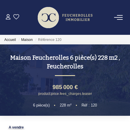
VENTES
Accueil
Maison
Référence 120
LOCATIONS
Maison Feucherolles 6 pièce(s) 228 m2
,
GESTION
Feucherolles
ESTIMATION
985 000 €
product.price.fees_charges.teaser
AGENCE
6
pièce(s)
•
228
m²
•
Réf : 120
OUTILS
A vendre
EN